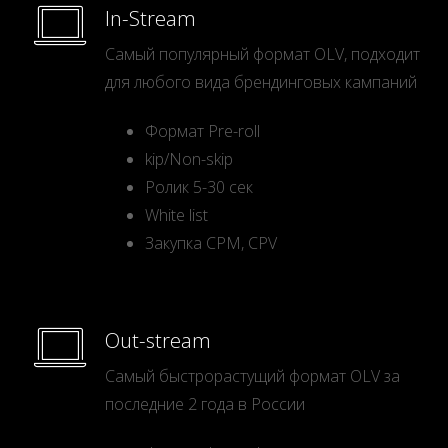
In-Stream
Самый популярный формат OLV, подходит
для любого вида брендинговых кампаний
Формат Pre-roll
kip/Non-skip
Ролик 5-30 сек
White list
Закупка CPM, CPV
Out-stream
Самый быстрорастущий формат OLV за
последние 2 года в России