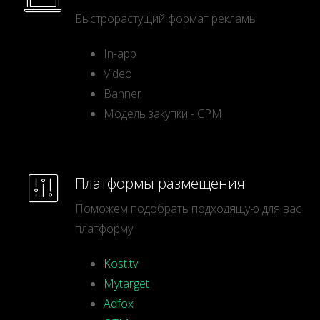
Быстрорастущий формат рекламы
In-app
Video
Banner
Модель закупки - CPM
Платформы размещения
Поможем подобрать подходящую для вас
платформу
Kost.tv
Mytarget
Adfox