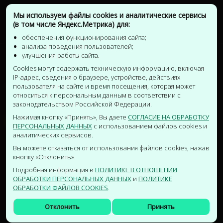
Мы используем файлы cookies и аналитические сервисы
(в том числе Яндекс.Метрика) для:
обеспечения функционирования сайта;
анализа поведения пользователей;
улучшения работы сайта.
Cookies могут содержать техническую информацию, включая
IP-адрес, сведения о браузере, устройстве, действиях
Навигация сайта
пользователя на сайте и время посещения, которая может
относиться к персональным данным в соответствии с
законодательством Российской Федерации.
Нажимая кнопку «Принять», Вы даете
СОГЛАСИЕ НА ОБРАБОТКУ
MENU
ПЕРСОНАЛЬНЫХ ДАННЫХ
с использованием файлов cookies и
аналитических сервисов.
© 2025 Все права Защищены
Вы можете отказаться от использования файлов cookies, нажав
кнопку «Отклонить».
Дизайн
uicookies.com
Подробная информация в
ПОЛИТИКЕ В ОТНОШЕНИИ
Сайт разработан компанией Медиа31
ОБРАБОТКИ ПЕРСОНАЛЬНЫХ ДАННЫХ
и
ПОЛИТИКЕ
ОБРАБОТКИ ФАЙЛОВ COOKIES
.
Отклонить
Принять